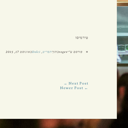
קרמניצקי 6, ת"א
טלפון: 03-5612888
פקס: 03-5611212
טירמיסו
■
פורסם ע"יregevבתוך
תפריט
,
Dolci
באוגוסט 17, 2015
Next Post →
← Newer Post