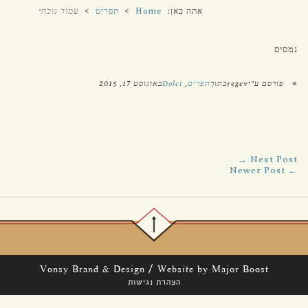
אתה כאן:
Home
>
תפריט
>
עמוד נוכחי
נמסיס
■
פורסם ע"יregevבתוך
תפריט
,
Dolci
באוגוסט 17, 2015
Next Post →
← Newer Post
/
Vonsy Brand & Design
Website by Major Boost
הצהרת נגישות