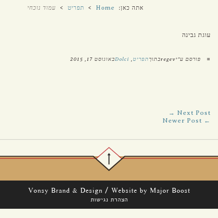
אתה כאן:
Home
>
תפריט
>
עמוד נוכחי
עוגת גבינה
■
פורסם ע"יregevבתוך
תפריט
,
Dolci
באוגוסט 17, 2015
Next Post →
← Newer Post
/
Vonsy Brand & Design
Website by Major Boost
הצהרת נגישות