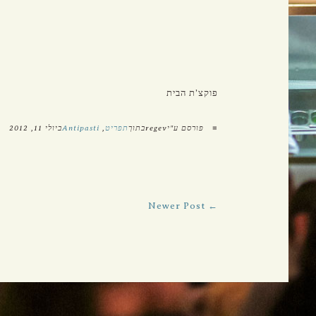
קרמניצקי 6, ת"א
טלפון: 03-5612888
פקס: 03-5611212
פוקצ’ת הבית
■
פורסם ע"יregevבתוך
תפריט
,
Antipasti
ביולי 11, 2012
← Newer Post