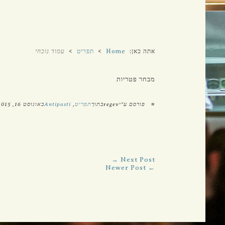
קרמניצקי 6, ת"א
טלפון: 03-5612888
פקס: 03-5611212
אתה כאן:
Home
>
תפריט
>
עמוד נוכחי
מבחר פטריות
■
פורסם ע"יregevבתוך
תפריט
,
Antipasti
באוגוסט 16, 2015
Next Post →
← Newer Post