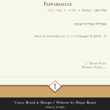
Pappardelle
אתה כאן:
Home
>
תפריט
>
עמוד נוכחי
פפרדלה פטריות ושמנת
■
פורסם ע"יregevבתוך
תפריט
,
Pasta
באוגוסט 17, 2015
Next Post →
← Newer Post
/
Vonsy Brand & Design
Website by Major Boost
הצהרת נגישות