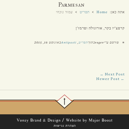
Parmesan
אתה כאן:
Home
>
תפריט
>
עמוד נוכחי
קרפצ’יו בקר, אורוגולה ופרמז’ן
■
פורסם ע"יregevבתוך
תפריט
,
Antipasti
באוגוסט 16, 2015
Next Post →
← Newer Post
/
Vonsy Brand & Design
Website by Major Boost
הצהרת נגישות