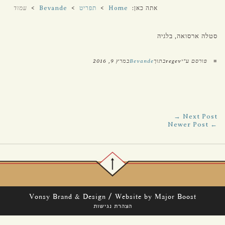
אתה כאן:
Home
>
תפריט
>
Bevande
>
עמוד
נוכחי
סטלה ארסואה, בלגיה
■
פורסם ע"יregevבתוך
Bevande
במרץ 9, 2016
Next Post →
← Newer Post
/
Vonsy Brand & Design
Website by Major Boost
הצהרת נגישות