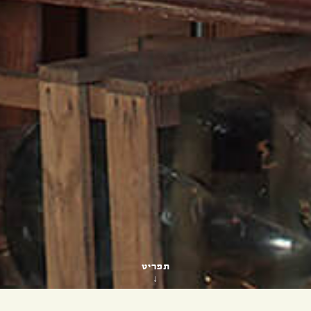
תפריט
↓
Menu
Dolci
Bevande
Vino
{Business Lunch}