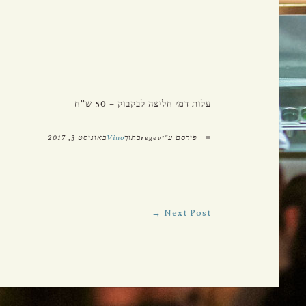
קרמניצקי 6, ת"א
טלפון: 03-5612888
פקס: 03-5611212
עלות דמי חליצה לבקבוק – 50 ש”ח
■
פורסם ע"יregevבתוך
Vino
באוגוסט 3, 2017
Next Post →