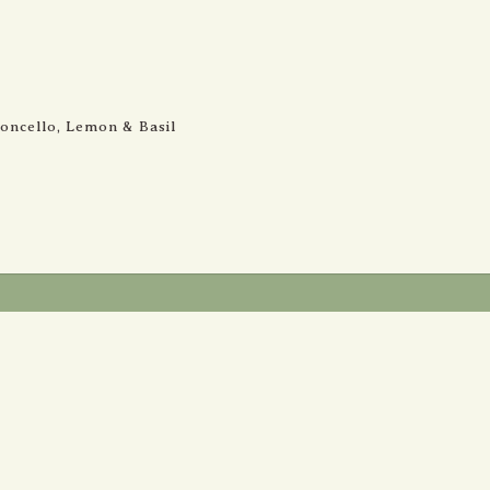
קטל ווא Ketel One, Limoncello, Lemon & Basil