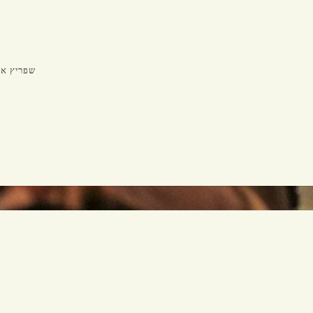
Make a
0
Reservation
T.A