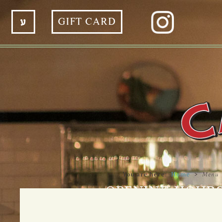
ע
GIFT CARD
You are here:
Home
>
Menu
OPENING HOUR