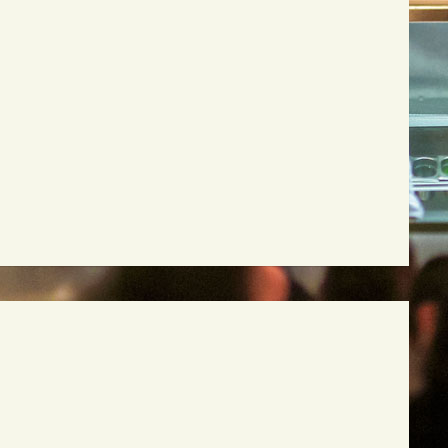
Yona Kremnitski St 6, Tel Aviv
Tel: 03-5612888
Fax: 03-5611212