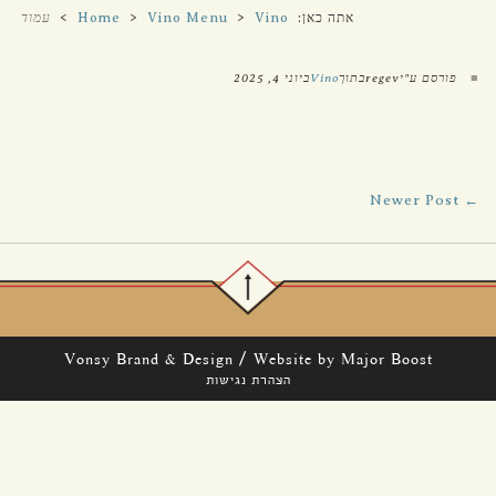
אתה כאן:
Vino
>
Vino Menu
>
Home
>
עמוד
נוכחי
■
פורסם ע"יregevבתוך
Vino
ביוני 4, 2025
← Newer Post
/
Vonsy Brand & Design
Website by Major Boost
הצהרת נגישות